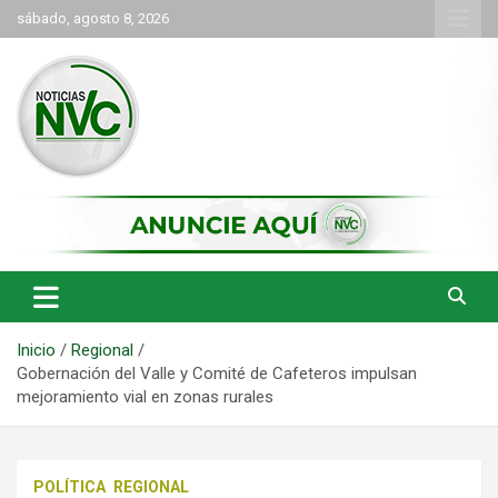
Saltar
sábado, agosto 8, 2026
al
contenido
las noticias de Cartago y el norte del valle como deben ser
NVC Noticias
Inicio
Regional
Gobernación del Valle y Comité de Cafeteros impulsan
mejoramiento vial en zonas rurales
POLÍTICA
REGIONAL