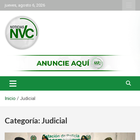
Saltar
jueves, agosto 6, 2026
al
contenido
las noticias de Cartago y el norte del valle como deben ser
NVC Noticias
Inicio
Judicial
Categoría:
Judicial