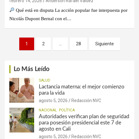
febrero 14, 2026
Anderson Rafael Valdez
Qué está en disputa La acción popular fue interpuesta por
Nicolás Dupont Bernal con el…
Paginación
1
2
…
28
Siguiente
de
entradas
Lo Más Leído
SALUD
Lactancia materna: el mejor comienzo
para la vida
agosto 5, 2026
Redacción NVC
NACIONAL
POLÍTICA
Autoridades verifican plan de seguridad
para posesión presidencial este 7 de
agosto en Cali
agosto 5, 2026
Redacción NVC