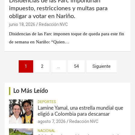
Disidencias de las Farc impondrían
impuesto, restricciones y multas para
obligar a votar en Nariño.
junio 18, 2026
Redacción NVC
Disidencias de las Farc imponen toque de queda para este fin
de semana en Nariño: “Quien…
Paginación
1
2
…
54
Siguiente
de
entradas
Lo Más Leído
DEPORTES
Lamine Yamal, una estrella mundial que
eligió a Colombia para descansar
agosto 7, 2026
Redacción NVC
NACIONAL