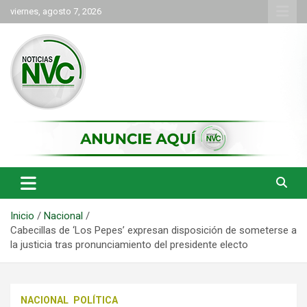
Saltar
viernes, agosto 7, 2026
al
contenido
las noticias de Cartago y el norte del valle como deben ser
NVC Noticias
Inicio
Nacional
Cabecillas de ‘Los Pepes’ expresan disposición de someterse a
la justicia tras pronunciamiento del presidente electo
NACIONAL
POLÍTICA