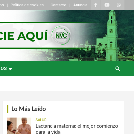
tos
Política de cookies
Contacto
Anuncia
ROS
Lo Más Leído
SALUD
Lactancia materna: el mejor comienzo
para la vida