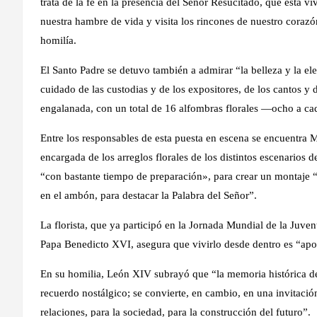
trata de la fe en la presencia del Señor Resucitado, que está 
nuestra hambre de vida y visita los rincones de nuestro corazón
homilía.
El Santo Padre se detuvo también a admirar “la belleza y la eleg
cuidado de las custodias y de los expositores, de los cantos y
engalanada, con un total de 16 alfombras florales —ocho a c
Entre los responsables de esta puesta en escena se encuentra
encargada de los arreglos florales de los distintos escenarios 
“con bastante tiempo de preparación», para crear un montaje “s
en el ambón, para destacar la Palabra del Señor”.
La florista, que ya participó en la Jornada Mundial de la Juv
Papa Benedicto XVI, asegura que vivirlo desde dentro es “apo
En su homilia, León XIV subrayó que “la memoria histórica de 
recuerdo nostálgico; se convierte, en cambio, en una invitación
relaciones, para la sociedad, para la construcción del futuro”.