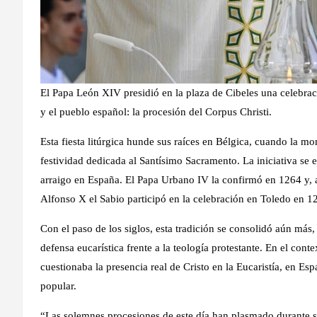
El Papa León XIV presidió en la plaza de Cibeles una celebraci
y el pueblo español: la procesión del Corpus Christi.
Esta fiesta litúrgica hunde sus raíces en Bélgica, cuando la mo
festividad dedicada al Santísimo Sacramento. La iniciativa se 
arraigo en España. El Papa Urbano IV la confirmó en 1264 y, a
Alfonso X el Sabio participó en la celebración en Toledo en 1
Con el paso de los siglos, esta tradición se consolidó aún más,
defensa eucarística frente a la teología protestante. En el cont
cuestionaba la presencia real de Cristo en la Eucaristía, en Es
popular.
“Las solemnes procesiones de este día han plasmado durante sigl