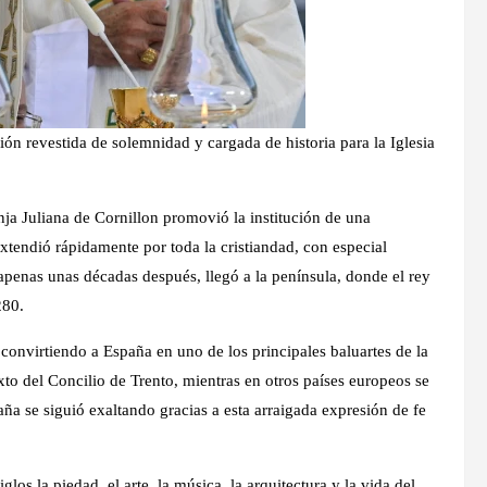
ón revestida de solemnidad y cargada de historia para la Iglesia
nja Juliana de Cornillon promovió la institución de una
extendió rápidamente por toda la cristiandad, con especial
penas unas décadas después, llegó a la península, donde el rey
280.
 convirtiendo a España en uno de los principales baluartes de la
exto del Concilio de Trento, mientras en otros países europeos se
paña se siguió exaltando gracias a esta arraigada expresión de fe
os la piedad, el arte, la música, la arquitectura y la vida del