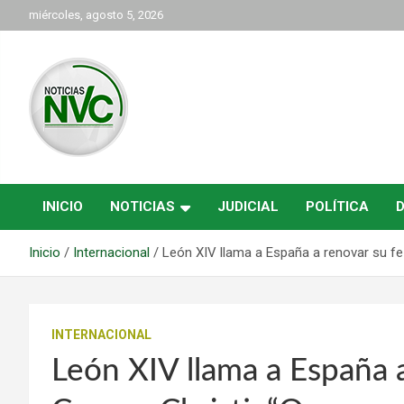
Saltar
miércoles, agosto 5, 2026
al
contenido
las noticias de Cartago y el norte del valle como deben ser
NVC Noticias
INICIO
NOTICIAS
JUDICIAL
POLÍTICA
Inicio
Internacional
León XIV llama a España a renovar su fe 
INTERNACIONAL
León XIV llama a España a