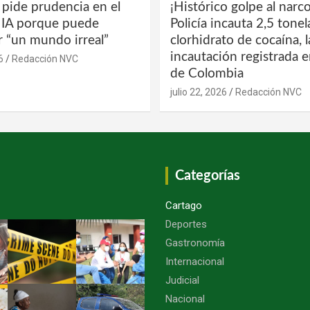
 pide prudencia en el
¡Histórico golpe al narco
a IA porque puede
Policía incauta 2,5 tone
r “un mundo irreal”
clorhidrato de cocaína, 
incautación registrada en
6
Redacción NVC
de Colombia
julio 22, 2026
Redacción NVC
Categorías
Cartago
Deportes
Gastronomía
Internacional
Judicial
Nacional