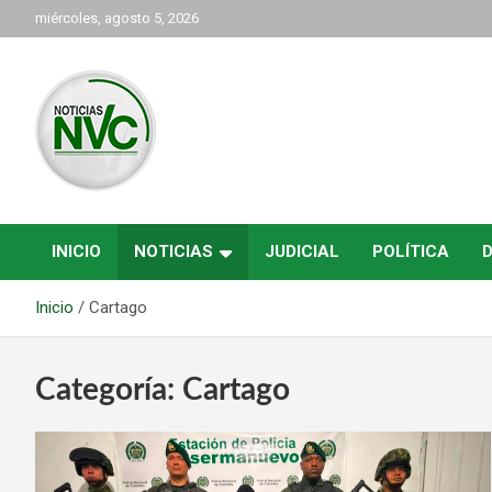
Saltar
miércoles, agosto 5, 2026
al
contenido
las noticias de Cartago y el norte del valle como deben ser
NVC Noticias
INICIO
NOTICIAS
JUDICIAL
POLÍTICA
Inicio
Cartago
Categoría:
Cartago