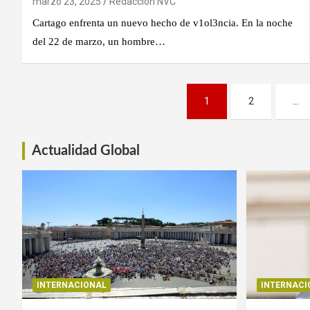
marzo 23, 2025
Redacción NVC
Cartago enfrenta un nuevo hecho de v1ol3ncia. En la noche
del 22 de marzo, un hombre…
Paginación
1
2
…
de
entradas
Actualidad Global
INTERNACIONAL
INTERNACI