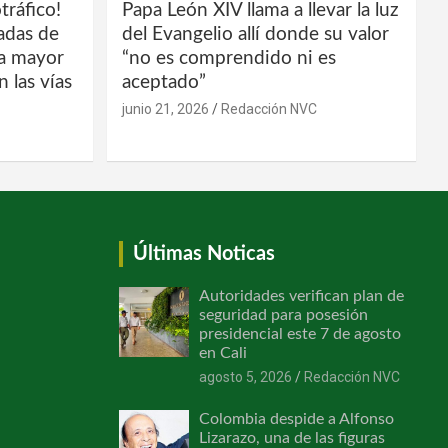
tráfico!
Papa León XIV llama a llevar la luz
ladas de
del Evangelio allí donde su valor
la mayor
“no es comprendido ni es
 las vías
aceptado”
junio 21, 2026
Redacción NVC
Últimas Noticas
Autoridades verifican plan de
seguridad para posesión
presidencial este 7 de agosto
en Cali
agosto 5, 2026
Redacción NVC
Colombia despide a Alfonso
Lizarazo, una de las figuras