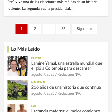
Perú vive una de las elecciones más reñidas de su historia
reciente. La segunda vuelta presidencial…
Paginación
1
2
…
52
Siguiente
de
entradas
Lo Más Leído
DEPORTES
Lamine Yamal, una estrella mundial que
eligió a Colombia para descansar
agosto 7, 2026
Redacción NVC
NACIONAL
216 años de una historia que continúa
agosto 7, 2026
Redacción NVC
SALUD
Lactancia materna: el mejor comienzo