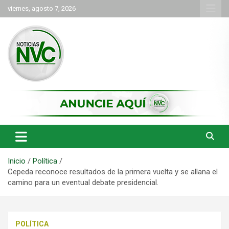
Saltar
viernes, agosto 7, 2026
al
contenido
las noticias de Cartago y el norte del valle como deben ser
NVC Noticias
Inicio
Política
Cepeda reconoce resultados de la primera vuelta y se allana el
camino para un eventual debate presidencial.
POLÍTICA