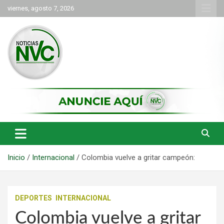
Saltar
viernes, agosto 7, 2026
al
contenido
las noticias de Cartago y el norte del valle como deben ser
NVC Noticias
Inicio
Internacional
Colombia vuelve a gritar campeón:
DEPORTES
INTERNACIONAL
Colombia vuelve a gritar