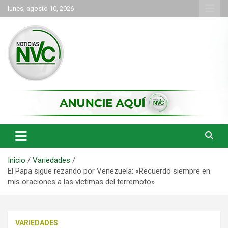
Saltar
lunes, agosto 10, 2026
al
contenido
las noticias de Cartago y el norte del valle como deben ser
NVC Noticias
Inicio
Variedades
El Papa sigue rezando por Venezuela: «Recuerdo siempre en
mis oraciones a las víctimas del terremoto»
VARIEDADES