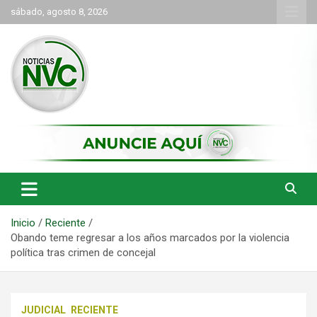
Saltar
sábado, agosto 8, 2026
al
contenido
las noticias de Cartago y el norte del valle como deben ser
NVC Noticias
Inicio
Reciente
Obando teme regresar a los años marcados por la violencia
política tras crimen de concejal
JUDICIAL
RECIENTE