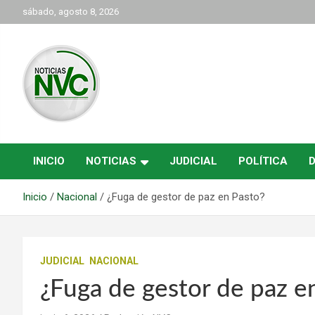
Saltar
sábado, agosto 8, 2026
al
contenido
las noticias de Cartago y el norte del valle como deben ser
NVC Noticias
INICIO
NOTICIAS
JUDICIAL
POLÍTICA
Inicio
Nacional
¿Fuga de gestor de paz en Pasto?
JUDICIAL
NACIONAL
¿Fuga de gestor de paz e