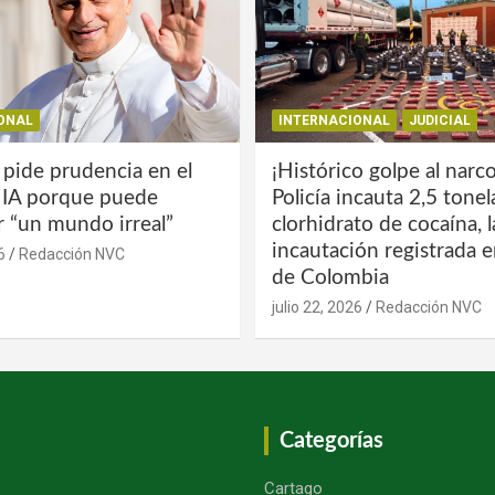
ONAL
INTERNACIONAL
JUDICIAL
 pide prudencia en el
¡Histórico golpe al narco
a IA porque puede
Policía incauta 2,5 tone
r “un mundo irreal”
clorhidrato de cocaína, 
incautación registrada en
6
Redacción NVC
de Colombia
julio 22, 2026
Redacción NVC
Categorías
Cartago