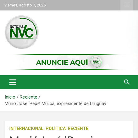
Saltar
viernes, agosto 7, 2026
al
contenido
las noticias de Cartago y el norte del valle como deben ser
NVC Noticias
Inicio
Reciente
Murió José ‘Pepe’ Mujica, expresidente de Uruguay
INTERNACIONAL
POLÍTICA
RECIENTE