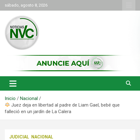
Saltar
sábado, agosto 8, 2026
al
contenido
las noticias de Cartago y el norte del valle como deben ser
NVC Noticias
Inicio
Nacional
Juez deja en libertad al padre de Liam Gael, bebé que
falleció en un jardín de La Calera
JUDICIAL
NACIONAL