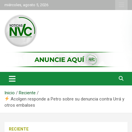
Saltar
miércoles, agosto 5, 2026
al
contenido
las noticias de Cartago y el norte del valle como deben ser
NVC Noticias
Inicio
Reciente
Acolgen responde a Petro sobre su denuncia contra Urrá y
otros embalses
RECIENTE