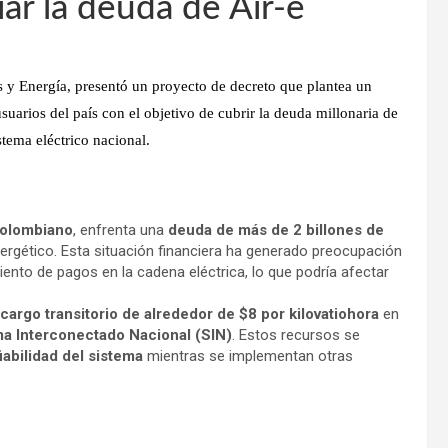
iar la deuda de Air-e
s y Energía
, presentó un
proyecto de decreto
que plantea un
suarios del país con el objetivo de
cubrir la deuda millonaria de
stema eléctrico nacional.
colombiano
, enfrenta una
deuda de más de 2 billones de
rgético. Esta situación financiera ha generado preocupación
miento de pagos en la cadena eléctrica, lo que podría afectar
cargo transitorio de alrededor de $8 por kilovatio­hora
en
a Interconectado Nacional (SIN)
. Estos recursos se
iabilidad del sistema
mientras se implementan otras