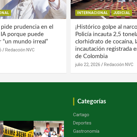
ONAL
INTERNACIONAL
JUDICIAL
 pide prudencia en el
¡Histórico golpe al narco
a IA porque puede
Policía incauta 2,5 tone
r “un mundo irreal”
clorhidrato de cocaína, 
incautación registrada en
6
Redacción NVC
de Colombia
julio 22, 2026
Redacción NVC
Categorías
Cartago
Deportes
Gastronomía