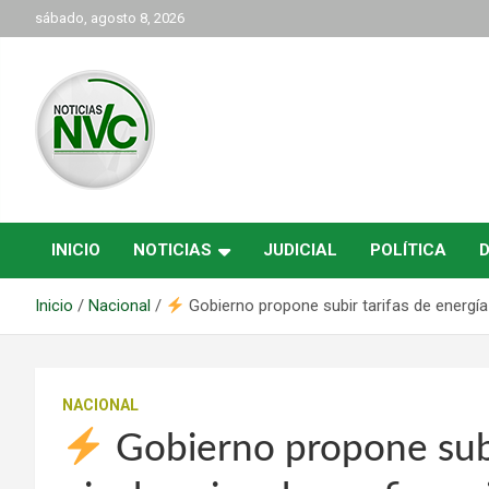
Saltar
sábado, agosto 8, 2026
al
contenido
las noticias de Cartago y el norte del valle como deben ser
NVC Noticias
INICIO
NOTICIAS
JUDICIAL
POLÍTICA
Inicio
Nacional
Gobierno propone subir tarifas de energía a
NACIONAL
Gobierno propone subir