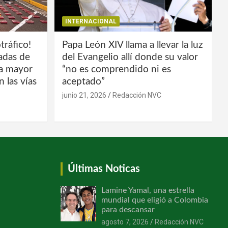
INTERNACIONAL
tráfico!
Papa León XIV llama a llevar la luz
ladas de
del Evangelio allí donde su valor
la mayor
“no es comprendido ni es
 las vías
aceptado”
junio 21, 2026
Redacción NVC
Últimas Noticas
Lamine Yamal, una estrella
mundial que eligió a Colombia
para descansar
agosto 7, 2026
Redacción NVC