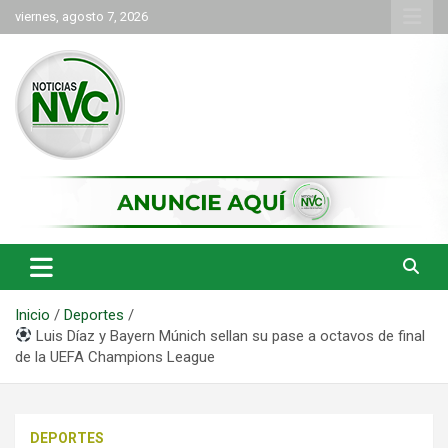
Saltar
viernes, agosto 7, 2026
al
contenido
las noticias de Cartago y el norte del valle como deben ser
NVC Noticias
Inicio
Deportes
Luis Díaz y Bayern Múnich sellan su pase a octavos de final
de la UEFA Champions League
DEPORTES