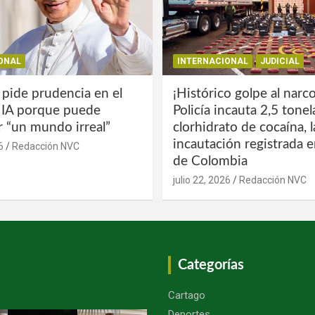
ONAL
INTERNACIONAL
JUDICIAL
 pide prudencia en el
¡Histórico golpe al narco
a IA porque puede
Policía incauta 2,5 tone
r “un mundo irreal”
clorhidrato de cocaína, 
incautación registrada en
6
Redacción NVC
de Colombia
julio 22, 2026
Redacción NVC
Categorías
Cartago
Deportes