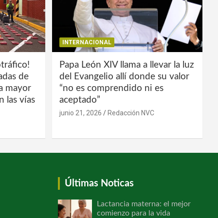
INTERNACIONAL
tráfico!
Papa León XIV llama a llevar la luz
ladas de
del Evangelio allí donde su valor
la mayor
“no es comprendido ni es
 las vías
aceptado”
junio 21, 2026
Redacción NVC
Últimas Noticas
Lactancia materna: el mejor
comienzo para la vida