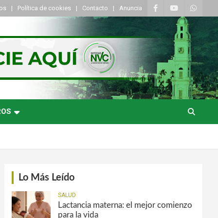
tos
Política de cookies
Contacto
Anuncia
ROS
Lo Más Leído
SALUD
Lactancia materna: el mejor comienzo
para la vida