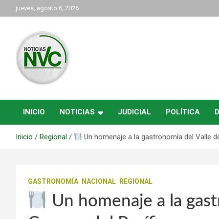
Saltar
jueves, agosto 6, 2026
al
contenido
las noticias de Cartago y el norte del valle como deben ser
NVC Noticias
INICIO
NOTICIAS
JUDICIAL
POLÍTICA
Inicio
Regional
Un homenaje a la gastronomía del Valle del
GASTRONOMÍA
NACIONAL
REGIONAL
Un homenaje a la gastr