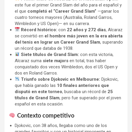
este fue el primer Grand Slam del año para el español y
el que
completó el “Career Grand Slam”
—ganar los
cuatro torneos mayores (Australia, Roland Garros,
Wimbledon y US Open)— en su carrera.
Récord histórico:
con
22 años y 272 días
, Alcaraz
se convirtió en
el hombre más joven en la era abierta
del tenis en lograr un Career Grand Slam
, superando
un récord que databa de 1938.
Siete títulos de Grand Slam:
con esta victoria,
Alcaraz suma
siete majors
en total, tras haber
conquistado dos veces Wimbledon, dos el US Open y
dos en Roland Garros.
Triunfo sobre Djokovic en Melbourne:
Djokovic,
que había ganado las
10 finales anteriores que
disputó en este torneo
, buscaba un récord de
25
títulos de Grand Slam
, pero fue superado por el joven
español en esta ocasión.
Contexto competitivo
Djokovic, con 38 años, llegaba como uno de los
grandes favoritos y con un historial imponente en