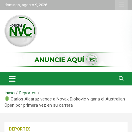
Saltar
domingo, agosto 9, 2026
al
contenido
las noticias de Cartago y el norte del valle como deben ser
NVC Noticias
Inicio
Deportes
Carlos Alcaraz vence a Novak Djokovic y gana el Australian
Open por primera vez en su carrera
DEPORTES