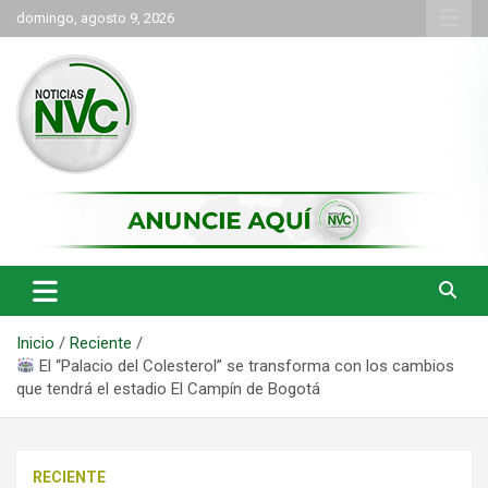
Saltar
domingo, agosto 9, 2026
al
contenido
las noticias de Cartago y el norte del valle como deben ser
NVC Noticias
Inicio
Reciente
El “Palacio del Colesterol” se transforma con los cambios
que tendrá el estadio El Campín de Bogotá
RECIENTE