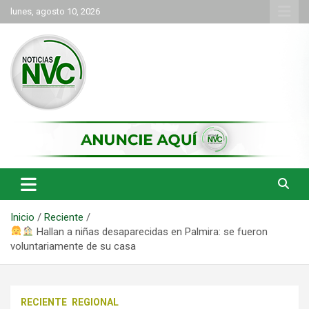
Saltar
lunes, agosto 10, 2026
al
contenido
las noticias de Cartago y el norte del valle como deben ser
NVC Noticias
Inicio
Reciente
Hallan a niñas desaparecidas en Palmira: se fueron
voluntariamente de su casa
RECIENTE
REGIONAL