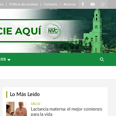
tos
Política de cookies
Contacto
Anuncia
ROS
Lo Más Leído
SALUD
Lactancia materna: el mejor comienzo
para la vida