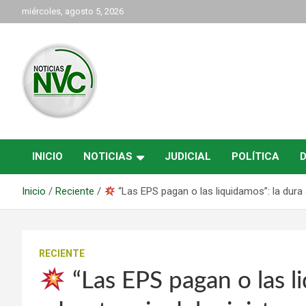
Saltar
miércoles, agosto 5, 2026
al
contenido
las noticias de Cartago y el norte del valle como deben ser
NVC Noticias
INICIO
NOTICIAS
JUDICIAL
POLÍTICA
Inicio
Reciente
“Las EPS pagan o las liquidamos”: la dura
RECIENTE
“Las EPS pagan o las l