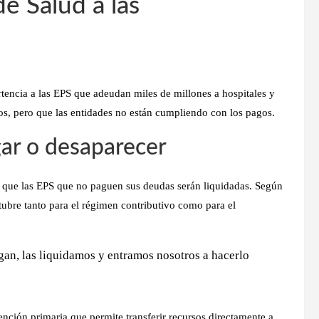
de Salud a las
rtencia a las EPS que adeudan miles de millones a hospitales y
os, pero que las entidades no están cumpliendo con los pagos.
ar o desaparecer
ó que las
EPS que no paguen sus deudas serán liquidadas
. Según
tubre tanto para el régimen contributivo como para el
agan, las liquidamos y entramos nosotros a hacerlo
tención primaria
que permite transferir recursos directamente a