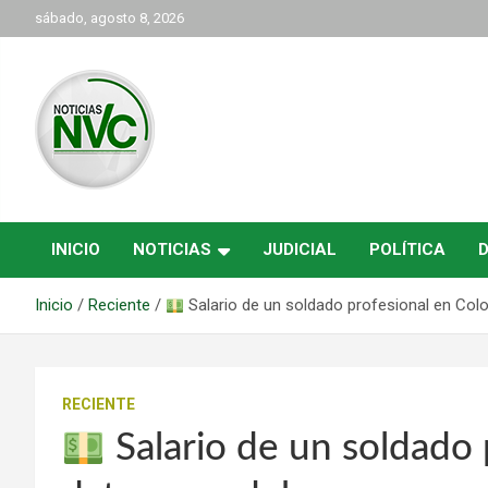
Saltar
sábado, agosto 8, 2026
al
contenido
las noticias de Cartago y el norte del valle como deben ser
NVC Noticias
INICIO
NOTICIAS
JUDICIAL
POLÍTICA
Inicio
Reciente
Salario de un soldado profesional en Col
RECIENTE
Salario de un soldado 