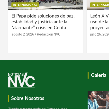
INTERNACIONAL
INTERNACI
El Papa pide soluciones de paz,
León XIV
estabilidad y justicia ante la
uso de l
“alarmante” crisis en Ceuta
proyecta
agosto 2, 2026
Redacción NVC
julio 26, 202
Galería
Sobre Nosotros
"Desde nuestra sede en Cartago, nos