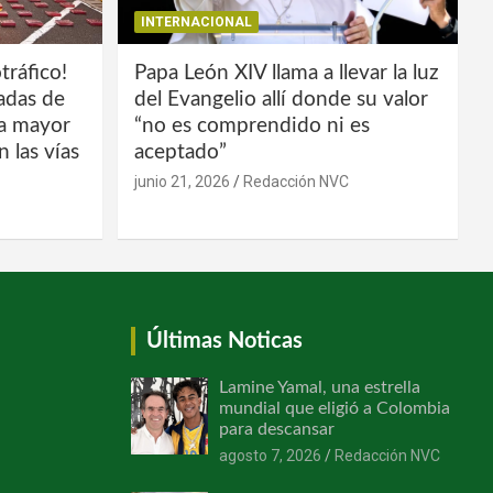
INTERNACIONAL
tráfico!
Papa León XIV llama a llevar la luz
ladas de
del Evangelio allí donde su valor
la mayor
“no es comprendido ni es
 las vías
aceptado”
junio 21, 2026
Redacción NVC
Últimas Noticas
Lamine Yamal, una estrella
mundial que eligió a Colombia
para descansar
agosto 7, 2026
Redacción NVC