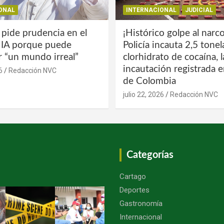
ONAL
INTERNACIONAL
JUDICIAL
 pide prudencia en el
¡Histórico golpe al narco
a IA porque puede
Policía incauta 2,5 tone
r “un mundo irreal”
clorhidrato de cocaína, 
incautación registrada en
6
Redacción NVC
de Colombia
julio 22, 2026
Redacción NVC
Categorías
Cartago
Deportes
Gastronomía
Internacional