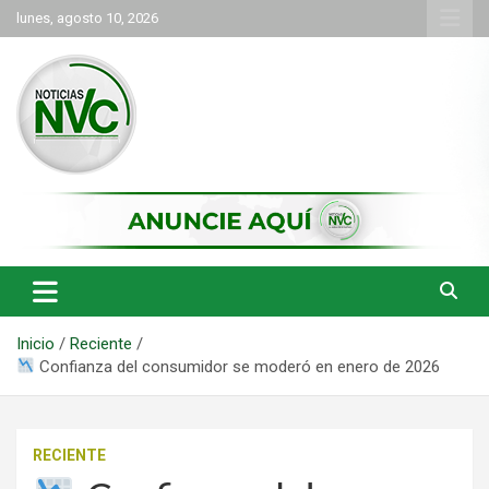
Saltar
lunes, agosto 10, 2026
al
contenido
las noticias de Cartago y el norte del valle como deben ser
NVC Noticias
Inicio
Reciente
Confianza del consumidor se moderó en enero de 2026
RECIENTE