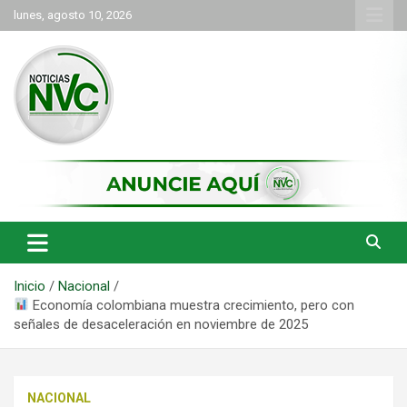
Saltar
lunes, agosto 10, 2026
al
contenido
las noticias de Cartago y el norte del valle como deben ser
NVC Noticias
Inicio
Nacional
Economía colombiana muestra crecimiento, pero con
señales de desaceleración en noviembre de 2025
NACIONAL