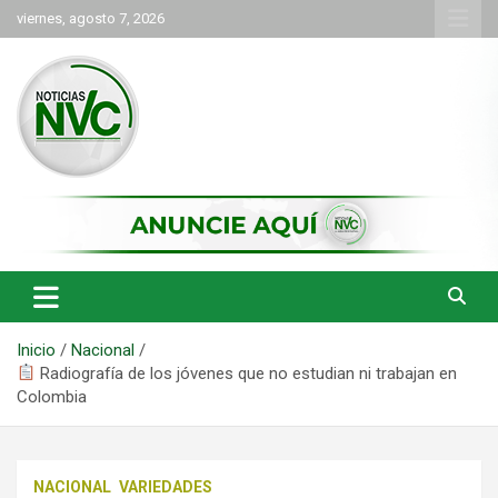
Saltar
viernes, agosto 7, 2026
al
contenido
las noticias de Cartago y el norte del valle como deben ser
NVC Noticias
Inicio
Nacional
Radiografía de los jóvenes que no estudian ni trabajan en
Colombia
NACIONAL
VARIEDADES