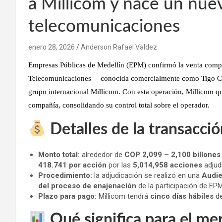
a Millicom y nace un nuev
telecomunicaciones
enero 28, 2026
Anderson Rafael Valdez
Empresas Públicas de Medellín (EPM)
confirmó la venta comp
Telecomunicaciones —conocida comercialmente como
Tigo 
grupo internacional
Millicom
. Con esta operación,
Millicom q
compañía
, consolidando su control total sobre el operador.
Detalles de la transacci
Monto total:
alrededor de
COP 2,099 – 2,100 billones
418.741 por acción
por las
5,014,958 acciones
adjud
Procedimiento:
la adjudicación se realizó en una
Audie
del proceso de enajenación
de la participación de EP
Plazo para pago:
Millicom tendrá
cinco días hábiles
de
Qué significa para el me