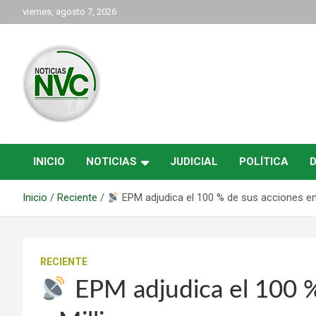
Saltar
viernes, agosto 7, 2026
al
contenido
las noticias de Cartago y el norte del valle como deben ser
NVC Noticias
INICIO
NOTICIAS
JUDICIAL
POLÍTICA
Inicio
Reciente
EPM adjudica el 100 % de sus acciones en
RECIENTE
EPM adjudica el 100 