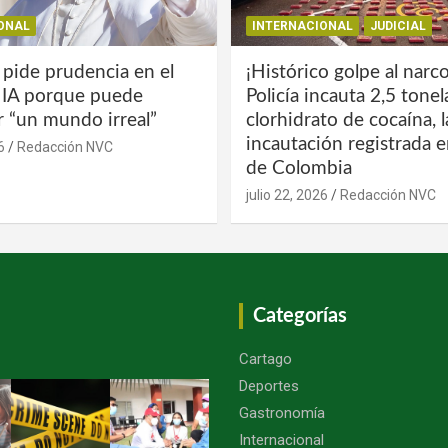
ONAL
INTERNACIONAL
JUDICIAL
 pide prudencia en el
¡Histórico golpe al narco
a IA porque puede
Policía incauta 2,5 tone
r “un mundo irreal”
clorhidrato de cocaína, 
incautación registrada en
6
Redacción NVC
de Colombia
julio 22, 2026
Redacción NVC
Categorías
Cartago
Deportes
Gastronomía
Internacional