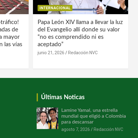
INTERNACIONAL
tráfico!
Papa León XIV llama a llevar la luz
ladas de
del Evangelio allí donde su valor
la mayor
“no es comprendido ni es
 las vías
aceptado”
junio 21, 2026
Redacción NVC
Últimas Noticas
Lamine Yamal, una estrella
mundial que eligió a Colombia
para descansar
agosto 7, 2026
Redacción NVC