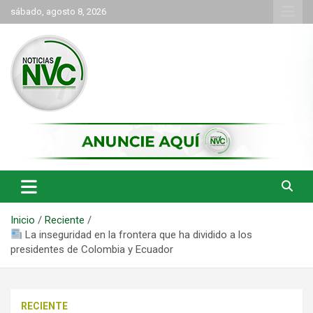
Saltar
sábado, agosto 8, 2026
al
contenido
las noticias de Cartago y el norte del valle como deben ser
NVC Noticias
Inicio
Reciente
La inseguridad en la frontera que ha dividido a los
presidentes de Colombia y Ecuador
RECIENTE