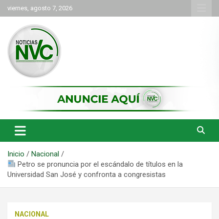
Saltar
viernes, agosto 7, 2026
al
contenido
las noticias de Cartago y el norte del valle como deben ser
NVC Noticias
Inicio
Nacional
Petro se pronuncia por el escándalo de títulos en la
Universidad San José y confronta a congresistas
NACIONAL