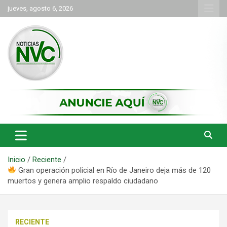
Saltar
jueves, agosto 6, 2026
al
contenido
las noticias de Cartago y el norte del valle como deben ser
NVC Noticias
Inicio
Reciente
Gran operación policial en Río de Janeiro deja más de 120
muertos y genera amplio respaldo ciudadano
RECIENTE