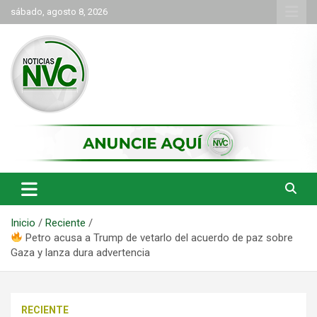
Saltar
sábado, agosto 8, 2026
al
contenido
las noticias de Cartago y el norte del valle como deben ser
NVC Noticias
Inicio
Reciente
Petro acusa a Trump de vetarlo del acuerdo de paz sobre
Gaza y lanza dura advertencia
RECIENTE