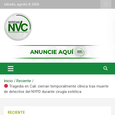
Saltar
sábado, agosto 8, 2026
al
contenido
las noticias de Cartago y el norte del valle como deben ser
NVC Noticias
Inicio
Reciente
Tragedia en Cali: cierran temporalmente clínica tras muerte
de detective del NYPD durante cirugía estética
RECIENTE