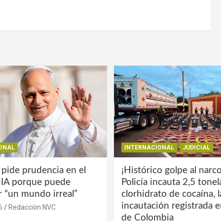
ONAL
INTERNACIONAL
JUDICIAL
 pide prudencia en el
¡Histórico golpe al narco
a IA porque puede
Policía incauta 2,5 tone
r “un mundo irreal”
clorhidrato de cocaína, 
incautación registrada en
6
Redacción NVC
de Colombia