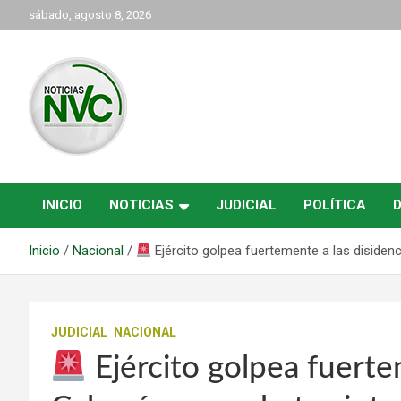
Saltar
sábado, agosto 8, 2026
al
contenido
las noticias de Cartago y el norte del valle como deben ser
NVC Noticias
INICIO
NOTICIAS
JUDICIAL
POLÍTICA
Inicio
Nacional
Ejército golpea fuertemente a las diside
JUDICIAL
NACIONAL
Ejército golpea fuerte