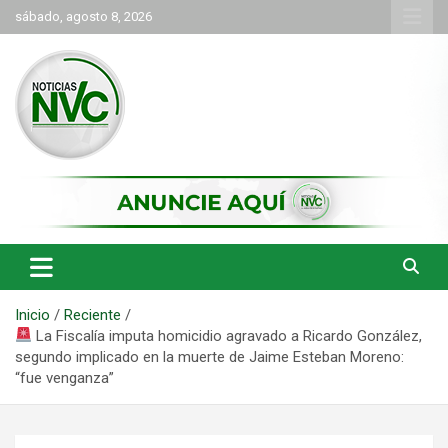
Saltar
sábado, agosto 8, 2026
al
contenido
las noticias de Cartago y el norte del valle como deben ser
NVC Noticias
Inicio
Reciente
La Fiscalía imputa homicidio agravado a Ricardo González,
segundo implicado en la muerte de Jaime Esteban Moreno:
“fue venganza”