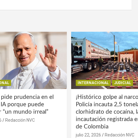
ONAL
INTERNACIONAL
JUDICIAL
 pide prudencia en el
¡Histórico golpe al narco
a IA porque puede
Policía incauta 2,5 tone
r “un mundo irreal”
clorhidrato de cocaína, 
incautación registrada en
6
Redacción NVC
de Colombia
julio 22, 2026
Redacción NVC