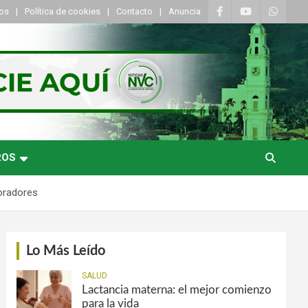
tos
Política de cookies
Contacto
Anuncia
ROS
oradores
Lo Más Leído
SALUD
Lactancia materna: el mejor comienzo
para la vida