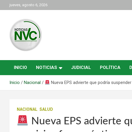
Saltar
jueves, agosto 6, 2026
al
contenido
las noticias de Cartago y el norte del valle como deben ser
NVC Noticias
INICIO
NOTICIAS
JUDICIAL
POLÍTICA
Inicio
Nacional
Nueva EPS advierte que podría suspender 
NACIONAL
SALUD
Nueva EPS advierte q