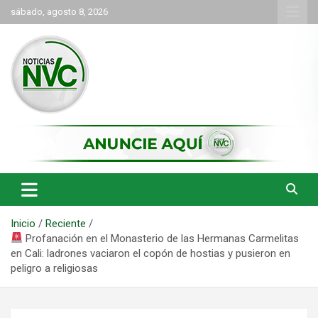
Saltar
sábado, agosto 8, 2026
al
contenido
las noticias de Cartago y el norte del valle como deben ser
NVC Noticias
Inicio
Reciente
Profanación en el Monasterio de las Hermanas Carmelitas
en Cali: ladrones vaciaron el copón de hostias y pusieron en
peligro a religiosas