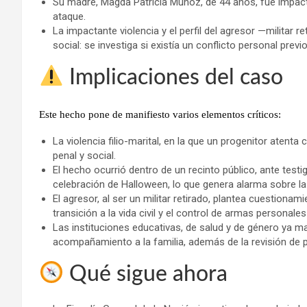
Su madre, Magda Patricia Muñoz, de 44 años, fue impact
ataque.
La impactante violencia y el perfil del agresor —militar 
social: se investiga si existía un conflicto personal previ
Implicaciones del caso
Este hecho pone de manifiesto varios elementos críticos:
La violencia filio-marital, en la que un progenitor atent
penal y social.
El hecho ocurrió dentro de un recinto público, ante testig
celebración de Halloween, lo que genera alarma sobre l
El agresor, al ser un militar retirado, plantea cuestiona
transición a la vida civil y el control de armas personal
Las instituciones educativas, de salud y de género ya m
acompañamiento a la familia, además de la revisión de p
Qué sigue ahora