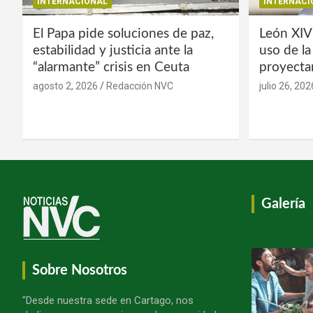
INTERNACIONAL
INTERNACI
El Papa pide soluciones de paz,
León XIV
estabilidad y justicia ante la
uso de l
“alarmante” crisis en Ceuta
proyecta
agosto 2, 2026
Redacción NVC
julio 26, 202
Galería
Sobre Nosotros
"Desde nuestra sede en Cartago, nos