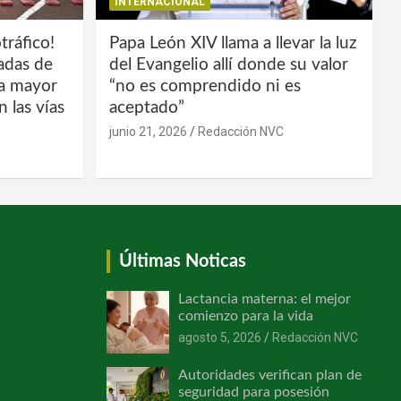
INTERNACIONAL
tráfico!
Papa León XIV llama a llevar la luz
ladas de
del Evangelio allí donde su valor
la mayor
“no es comprendido ni es
 las vías
aceptado”
junio 21, 2026
Redacción NVC
Últimas Noticas
Lactancia materna: el mejor
comienzo para la vida
agosto 5, 2026
Redacción NVC
Autoridades verifican plan de
seguridad para posesión