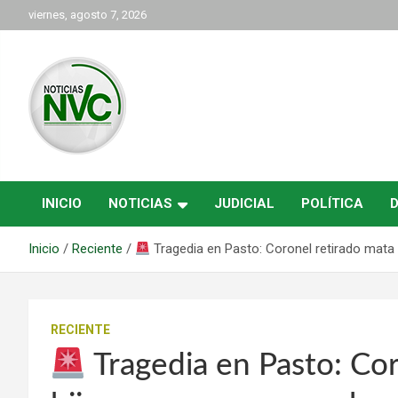
Saltar
viernes, agosto 7, 2026
al
contenido
las noticias de Cartago y el norte del valle como deben ser
NVC Noticias
INICIO
NOTICIAS
JUDICIAL
POLÍTICA
Inicio
Reciente
Tragedia en Pasto: Coronel retirado mata a
RECIENTE
Tragedia en Pasto: Cor