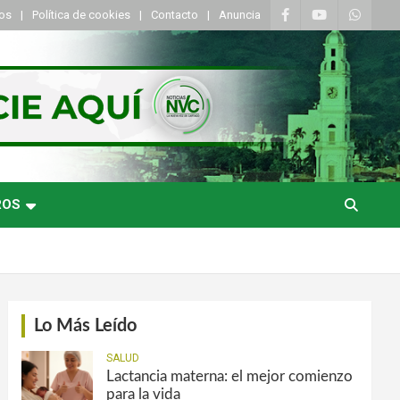
tos
Política de cookies
Contacto
Anuncia
ROS
Lo Más Leído
SALUD
Lactancia materna: el mejor comienzo
para la vida