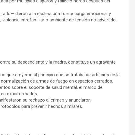
ada por múltiples disparos y falleció horas después del
retirado— dieron a la escena una fuerte carga emocional y
o, violencia intrafamiliar o ambiente de tensión no advertido.
a contra su descendiente y la madre, constituye un agravante
os que creyeron al principio que se trataba de artificios de la
a normalización de armas de fuego en espacios cerrados.
mientos sobre el soporte de salud mental, el marco de
es en exuniformados.
anifestaron su rechazo al crimen y anunciaron
rotocolos para prevenir hechos similares.