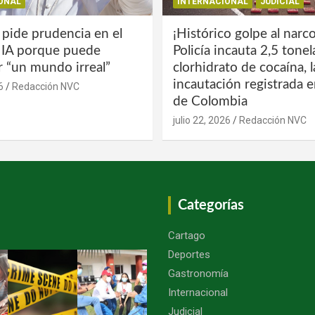
ONAL
INTERNACIONAL
JUDICIAL
 pide prudencia en el
¡Histórico golpe al narco
a IA porque puede
Policía incauta 2,5 tone
r “un mundo irreal”
clorhidrato de cocaína, 
incautación registrada en
6
Redacción NVC
de Colombia
julio 22, 2026
Redacción NVC
Categorías
Cartago
Deportes
Gastronomía
Internacional
Judicial