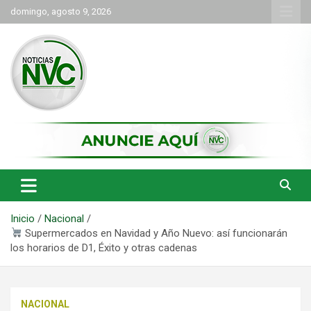
Saltar
domingo, agosto 9, 2026
al
contenido
las noticias de Cartago y el norte del valle como deben ser
NVC Noticias
Inicio
Nacional
Supermercados en Navidad y Año Nuevo: así funcionarán
los horarios de D1, Éxito y otras cadenas
NACIONAL