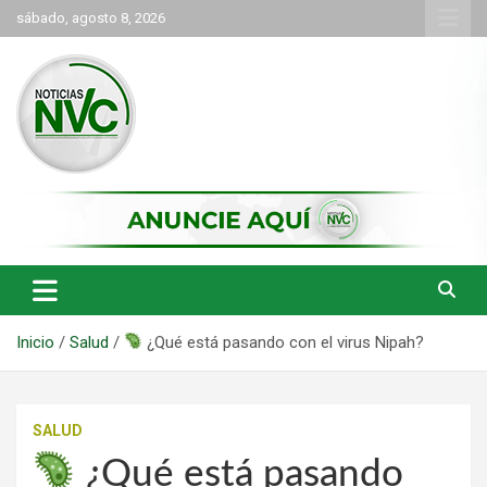
Saltar
sábado, agosto 8, 2026
al
contenido
las noticias de Cartago y el norte del valle como deben ser
NVC Noticias
Inicio
Salud
¿Qué está pasando con el virus Nipah?
SALUD
¿Qué está pasando