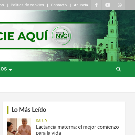
tos
Política de cookies
Contacto
Anuncia
ROS
Lo Más Leído
SALUD
Lactancia materna: el mejor comienzo
para la vida