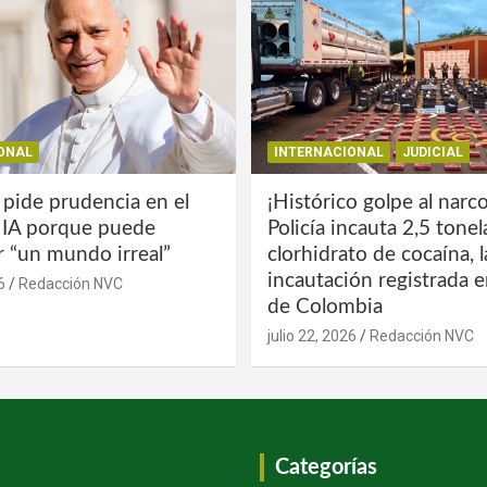
ONAL
INTERNACIONAL
JUDICIAL
 pide prudencia en el
¡Histórico golpe al narco
a IA porque puede
Policía incauta 2,5 tone
r “un mundo irreal”
clorhidrato de cocaína, 
incautación registrada en
6
Redacción NVC
de Colombia
julio 22, 2026
Redacción NVC
Categorías