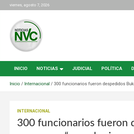
Saltar
viernes, agosto 7, 2026
al
contenido
las noticias de Cartago y el norte del valle como deben ser
NVC Noticias
INICIO
NOTICIAS
JUDICIAL
POLÍTICA
Inicio
Internacional
300 funcionarios fueron despedidos Buk
INTERNACIONAL
300 funcionarios fueron 