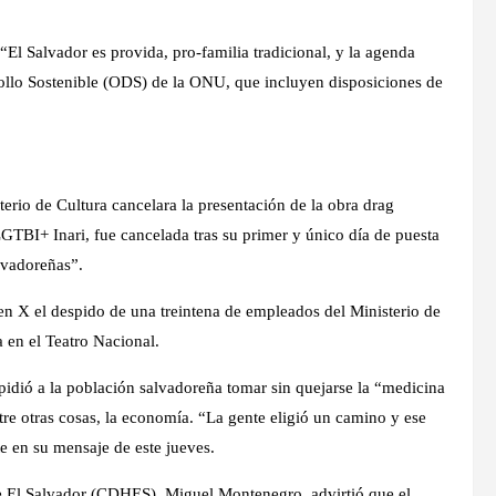
 “El Salvador es provida, pro-familia tradicional, y la agenda
rollo Sostenible (ODS) de la ONU, que incluyen disposiciones de
erio de Cultura cancelara la presentación de la obra drag
GTBI+ Inari, fue cancelada tras su primer y único día de puesta
lvadoreñas”.
en X el despido de una treintena de empleados del Ministerio de
a en el Teatro Nacional.
pidió a la población salvadoreña tomar sin quejarse la “medicina
re otras cosas, la economía. “La gente eligió un camino y ese
 en su mensaje de este jueves.
El Salvador (CDHES), Miguel Montenegro, advirtió que el