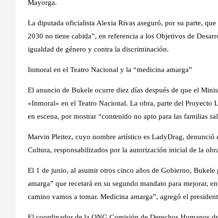
Mayorga.
La diputada oficialista Alexia Rivas aseguró, por su parte, que
2030 no tiene cabida”, en referencia a los Objetivos de Desar
igualdad de género y contra la discriminación.
Inmoral en el Teatro Nacional y la “medicina amarga”
El anuncio de Bukele ocurre diez días después de que el Minist
«Inmoral» en el Teatro Nacional. La obra, parte del Proyecto L
en escena, por mostrar “contenido no apto para las familias sa
Marvin Pleitez, cuyo nombre artístico es LadyDrag, denunció 
Cultura, responsabilizados por la autorización inicial de la obr
El 1 de junio, al asumir otros cinco años de Gobierno, Bukele 
amarga” que recetará en su segundo mandato para mejorar, ent
camino vamos a tomar. Medicina amarga”, agregó el presidente
El coordinador de la ONG Comisión de Derechos Humanos de 