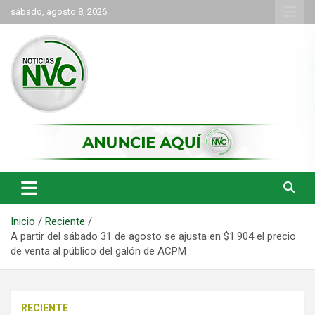
Saltar
sábado, agosto 8, 2026
al
contenido
las noticias de Cartago y el norte del valle como deben ser
NVC Noticias
Inicio
Reciente
A partir del sábado 31 de agosto se ajusta en $1.904 el precio
de venta al público del galón de ACPM
RECIENTE