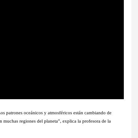
l. Los patrones oceánicos y atmosféricos están cambiando de
n muchas regiones del planeta”, explica la profesora de la