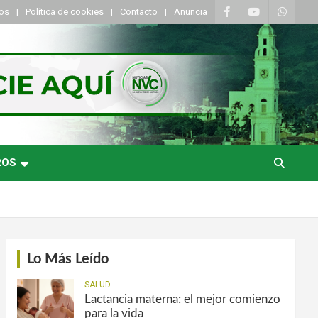
tos
Política de cookies
Contacto
Anuncia
ROS
Lo Más Leído
SALUD
Lactancia materna: el mejor comienzo
para la vida