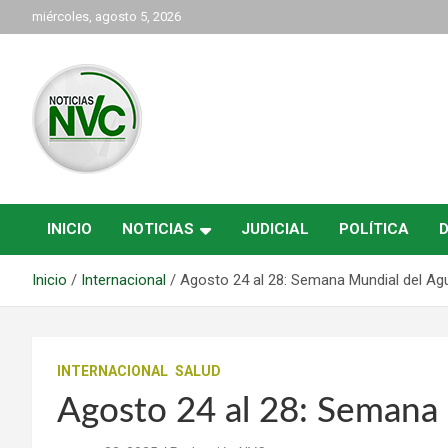
Saltar
miércoles, agosto 5, 2026
al
contenido
las noticias de Cartago y el norte del valle como deben ser
NVC Noticias
INICIO
NOTICIAS
JUDICIAL
POLÍTICA
Inicio
Internacional
Agosto 24 al 28: Semana Mundial del Ag
INTERNACIONAL
SALUD
Agosto 24 al 28: Semana