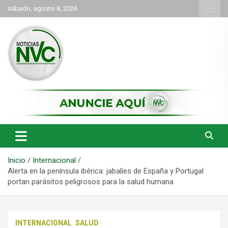
Saltar
sábado, agosto 8, 2026
al
contenido
las noticias de Cartago y el norte del valle como deben ser
NVC Noticias
Inicio
Internacional
Alerta en la península ibérica: jabalíes de España y Portugal
portan parásitos peligrosos para la salud humana
INTERNACIONAL
SALUD