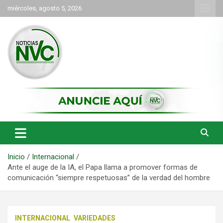
Saltar
miércoles, agosto 5, 2026
al
contenido
las noticias de Cartago y el norte del valle como deben ser
NVC Noticias
Inicio
Internacional
Ante el auge de la IA, el Papa llama a promover formas de
comunicación “siempre respetuosas” de la verdad del hombre
INTERNACIONAL
VARIEDADES