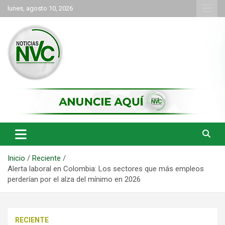
Saltar
lunes, agosto 10, 2026
al
contenido
las noticias de Cartago y el norte del valle como deben ser
NVC Noticias
Inicio
Reciente
Alerta laboral en Colombia: Los sectores que más empleos
perderían por el alza del mínimo en 2026
RECIENTE