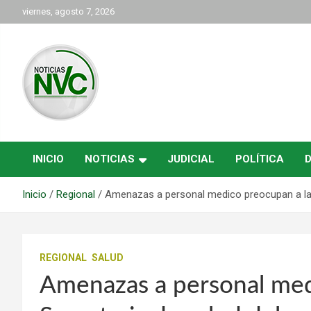
Saltar
viernes, agosto 7, 2026
al
contenido
las noticias de Cartago y el norte del valle como deben ser
NVC Noticias
INICIO
NOTICIAS
JUDICIAL
POLÍTICA
Inicio
Regional
Amenazas a personal medico preocupan a la S
REGIONAL
SALUD
Amenazas a personal med