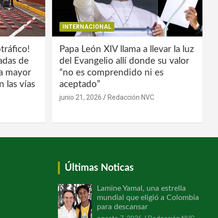
INTERNACIONAL
tráfico!
Papa León XIV llama a llevar la luz
ladas de
del Evangelio allí donde su valor
la mayor
“no es comprendido ni es
 las vías
aceptado”
junio 21, 2026
Redacción NVC
Últimas Noticas
Lamine Yamal, una estrella
mundial que eligió a Colombia
para descansar