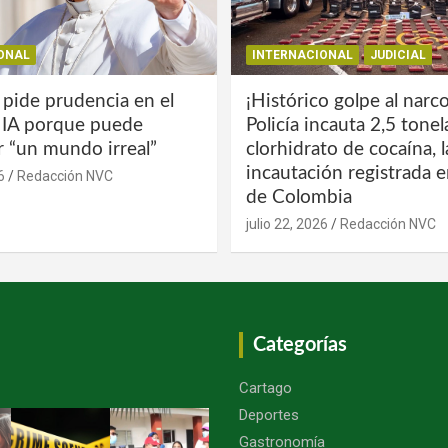
ONAL
INTERNACIONAL
JUDICIAL
 pide prudencia en el
¡Histórico golpe al narco
a IA porque puede
Policía incauta 2,5 tone
r “un mundo irreal”
clorhidrato de cocaína, 
incautación registrada en
6
Redacción NVC
de Colombia
julio 22, 2026
Redacción NVC
Categorías
Cartago
Deportes
Gastronomía