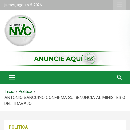
Saltar
jueves, agosto 6, 2026
al
contenido
las noticias de Cartago y el norte del valle como deben ser
NVC Noticias
Inicio
Política
ANTONIO SANGUINO CONFIRMA SU RENUNCIA AL MINISTERIO
DEL TRABAJO
POLÍTICA