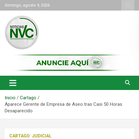
Saltar
domingo, agosto 9, 2026
al
contenido
las noticias de Cartago y el norte del valle como deben ser
NVC Noticias
Inicio
Cartago
Aparece Gerente de Empresa de Aseo tras Casi 50 Horas
Desaparecido
CARTAGO
JUDICIAL