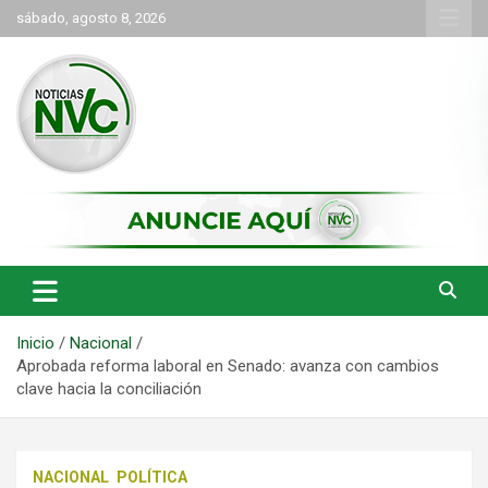
Saltar
sábado, agosto 8, 2026
al
contenido
las noticias de Cartago y el norte del valle como deben ser
NVC Noticias
Inicio
Nacional
Aprobada reforma laboral en Senado: avanza con cambios
clave hacia la conciliación
NACIONAL
POLÍTICA