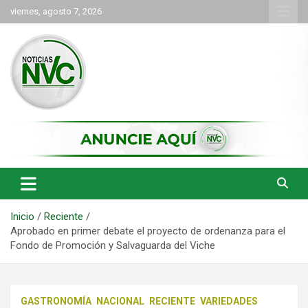
Saltar
viernes, agosto 7, 2026
al
contenido
las noticias de Cartago y el norte del valle como deben ser
NVC Noticias
Inicio
Reciente
Aprobado en primer debate el proyecto de ordenanza para el
Fondo de Promoción y Salvaguarda del Viche
GASTRONOMÍA
NACIONAL
RECIENTE
VARIEDADES